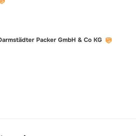
 Darmstädter Packer GmbH & Co KG
KG