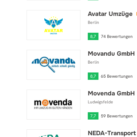
Avatar Umzüge
Avatar Umzüge
Berlin
8,7
74 Bewertungen
Movandu GmbH
Movandu GmbH
Berlin
8,7
65 Bewertungen
Movenda GmbH
Movenda GmbH
Ludwigsfelde
7,7
59 Bewertungen
NEDA-Transport
NEDA-Transport