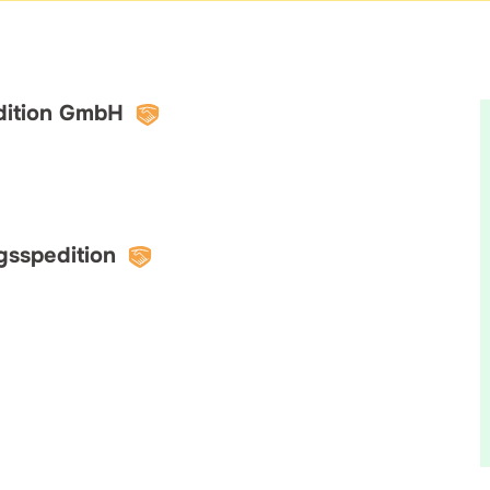
ition GmbH
sspedition