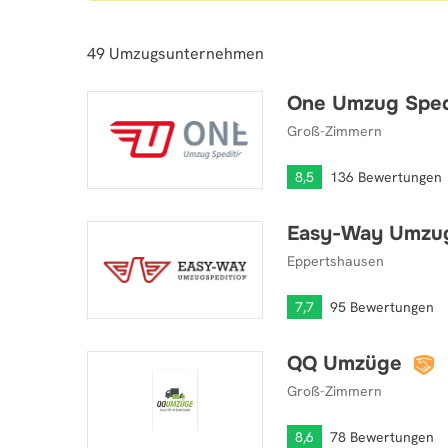
49
Umzugsunternehmen
One Umzug Sped
One Umzug Spedition GmbH
Groß-Zimmern
8,5
136 Bewertungen
Easy-Way Umzug
Easy-Way Umzugsspedition
Eppertshausen
7,7
95 Bewertungen
QQ Umzüge
QQ Umzüge
Groß-Zimmern
8,6
78 Bewertungen