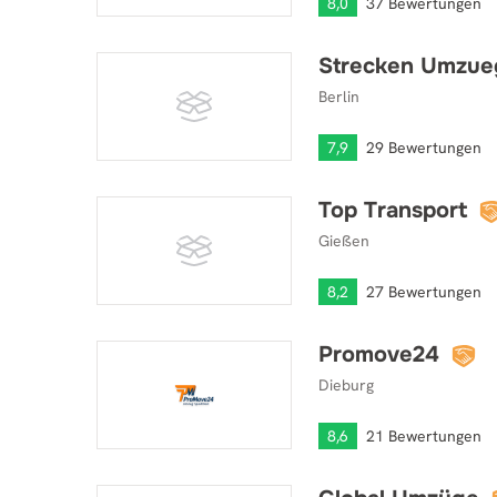
8,0
37 Bewertungen
Strecken Umzue
Strecken Umzuege
Berlin
7,9
29 Bewertungen
Top Transport
Top Transport
Gießen
8,2
27 Bewertungen
Promove24
Promove24
Dieburg
8,6
21 Bewertungen