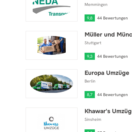
Memmingen
9,8
44 Bewertungen
Müller und Mün
Müller und Münch
Stuttgart
9,3
44 Bewertungen
Europa Umzüge
Europa Umzüge
Berlin
8,7
44 Bewertungen
Khawar's Umzüg
Khawar's Umzüge - Umzugsunternehmen
Sinsheim