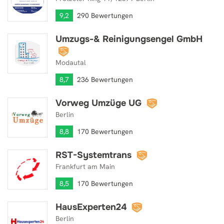
9,2
290 Bewertungen
Umzugs-& Reinigungsengel GmbH
Umzugs-& Reinigungsengel GmbH
Modautal
8,7
236 Bewertungen
Vorweg Umzüge UG
Vorweg Umzüge UG
Berlin
8,8
170 Bewertungen
RST-Systemtrans
RST-Systemtrans
Frankfurt am Main
8,5
170 Bewertungen
HausExperten24
HausExperten24
Berlin