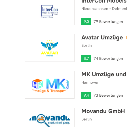
InterCon Möbel
InterCon Möbelspedition GmbH
Niedersachsen - Delmen
9,0
79 Bewertungen
Avatar Umzüge
Avatar Umzüge
Berlin
8,7
74 Bewertungen
MK Umzüge und 
MK Umzüge und Transporte
Hannover
9,4
73 Bewertungen
Movandu GmbH
Movandu GmbH
Berlin