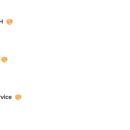
H
vice