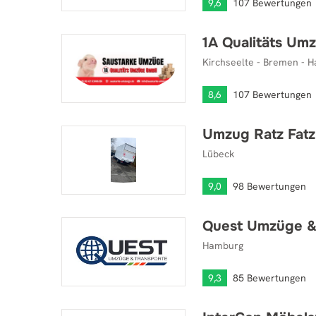
9,6
107 Bewertungen
1A Qualitäts U
1A Qualitäts Umzüge GmbH
Kirchseelte - Bremen - 
8,6
107 Bewertungen
Umzug Ratz Fatz
Umzug Ratz Fatz
Lübeck
9,0
98 Bewertungen
Quest Umzüge &
Quest Umzüge & Transporte
Hamburg
9,3
85 Bewertungen