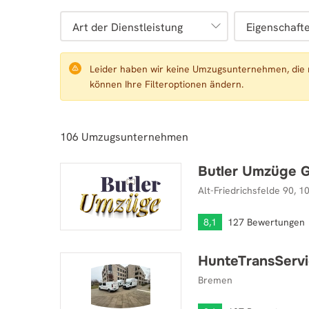
Art der Dienstleistung
Eigenschaft
Leider haben wir keine Umzugsunternehmen, die 
können Ihre Filteroptionen ändern.
106
Umzugsunternehmen
Butler Umzüge
Butler Umzüge GmbH
Alt-Friedrichsfelde 90, 1
8,1
127 Bewertungen
HunteTransServ
HunteTransService
Bremen