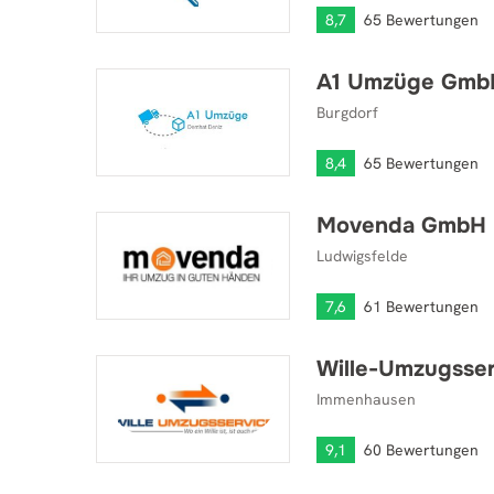
8,7
65 Bewertungen
A1 Umzüge Gmb
A1 Umzüge GmbH
Burgdorf
8,4
65 Bewertungen
Movenda GmbH
Movenda GmbH
Ludwigsfelde
7,6
61 Bewertungen
Wille-Umzugsser
Wille-Umzugsservice
Immenhausen
9,1
60 Bewertungen