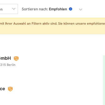
Sortieren nach:
Empfohlen
en
i
mit Ihrer Auswahl an Filtern aktiv sind. Sie können unsere empfohl
 GmbH
0315 Berlin
ice