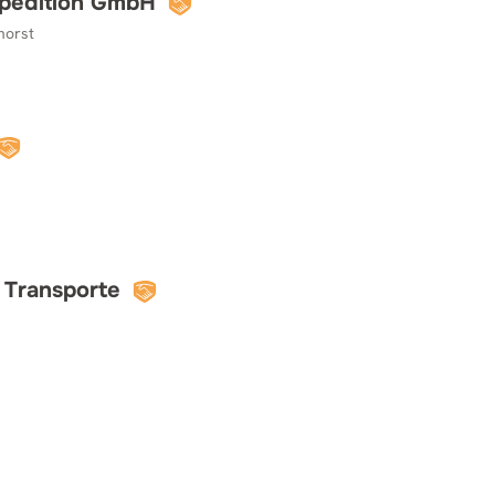
spedition GmbH
horst
Transporte