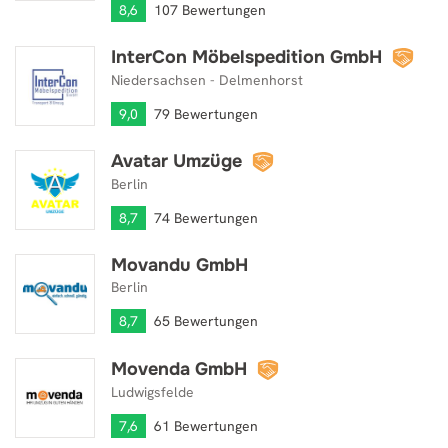
8,6
107 Bewertungen
InterCon Möbelspedition GmbH
InterCon Möbelspedition GmbH
Niedersachsen - Delmenhorst
9,0
79 Bewertungen
Avatar Umzüge
Avatar Umzüge
Berlin
8,7
74 Bewertungen
Movandu GmbH
Movandu GmbH
Berlin
8,7
65 Bewertungen
Movenda GmbH
Movenda GmbH
Ludwigsfelde
7,6
61 Bewertungen