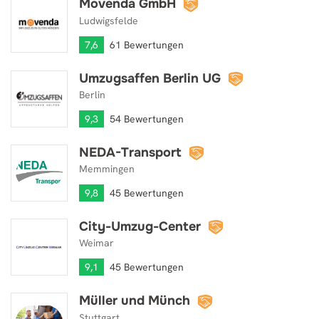
Movenda GmbH
Movenda GmbH
Ludwigsfelde
7,6
61 Bewertungen
Umzugsaffen Berlin UG
Umzugsaffen Berlin UG
Berlin
9,3
54 Bewertungen
NEDA-Transport
NEDA-Transport
Memmingen
9,8
45 Bewertungen
City-Umzug-Center
City-Umzug-Center
Weimar
9,1
45 Bewertungen
Müller und Münch
Müller und Münch
Stuttgart