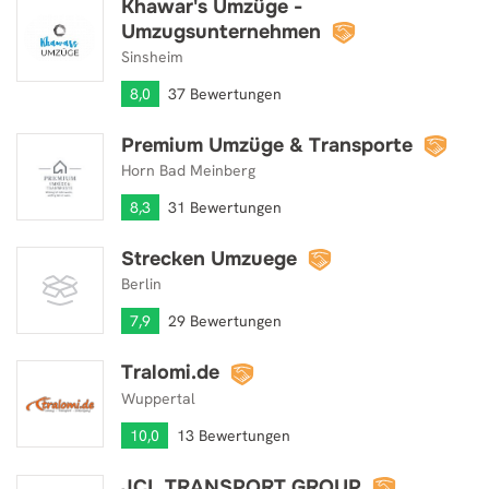
Khawar's Umzüge -
Khawar's Umzüge - Umzugsunternehmen
Umzugsunternehmen
Sinsheim
8,0
37 Bewertungen
Premium Umzüge & Transporte
Premium Umzüge & Transporte
Horn Bad Meinberg
8,3
31 Bewertungen
Strecken Umzuege
Strecken Umzuege
Berlin
7,9
29 Bewertungen
Tralomi.de
Tralomi.de
Wuppertal
10,0
13 Bewertungen
JCL TRANSPORT GROUP
JCL TRANSPORT GROUP