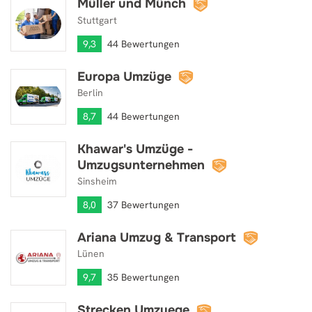
Müller und Münch
Müller und Münch
Stuttgart
9,3
44 Bewertungen
Europa Umzüge
Europa Umzüge
Berlin
8,7
44 Bewertungen
Khawar's Umzüge -
Khawar's Umzüge - Umzugsunternehmen
Umzugsunternehmen
Sinsheim
8,0
37 Bewertungen
Ariana Umzug & Transport
Ariana Umzug & Transport
Lünen
9,7
35 Bewertungen
Strecken Umzuege
Strecken Umzuege