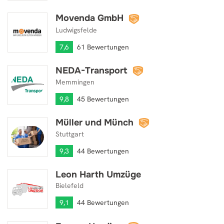
Movenda GmbH
Movenda GmbH
Ludwigsfelde
7,6
61 Bewertungen
NEDA-Transport
NEDA-Transport
Memmingen
9,8
45 Bewertungen
Müller und Münch
Müller und Münch
Stuttgart
9,3
44 Bewertungen
Leon Harth Umzüge
Leon Harth Umzüge
Bielefeld
9,1
44 Bewertungen