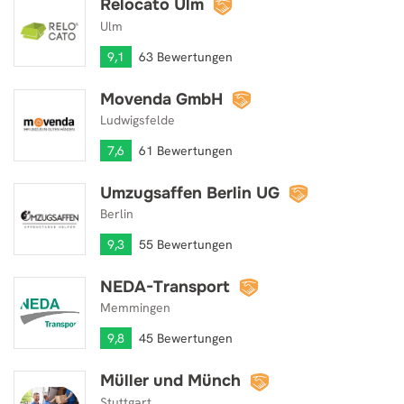
Relocato Ulm
Relocato Ulm
Ulm
9,1
63 Bewertungen
Movenda GmbH
Movenda GmbH
Ludwigsfelde
7,6
61 Bewertungen
Umzugsaffen Berlin UG
Umzugsaffen Berlin UG
Berlin
9,3
55 Bewertungen
NEDA-Transport
NEDA-Transport
Memmingen
9,8
45 Bewertungen
Müller und Münch
Müller und Münch
Stuttgart