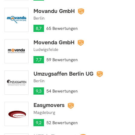
Movandu GmbH
Movandu GmbH
Berlin
8,7
65 Bewertungen
Movenda GmbH
Movenda GmbH
Ludwigsfelde
7,7
59 Bewertungen
Umzugsaffen Berlin UG
Umzugsaffen Berlin UG
Berlin
9,3
54 Bewertungen
Easymovers
Easymovers
Magdeburg
9,2
52 Bewertungen