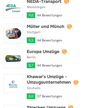
NEDA-Transport
NEDA-Transport
Memmingen
9,8
44 Bewertungen
Müller und Münch
Müller und Münch
Stuttgart
9,3
44 Bewertungen
Europa Umzüge
Europa Umzüge
Berlin
8,7
44 Bewertungen
Khawar's Umzüge -
Khawar's Umzüge - Umzugsunternehmen
Umzugsunternehmen
Sinsheim
8,0
37 Bewertungen
Strecken Umzuege
Strecken Umzuege