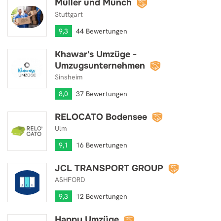
Müller und Münch
Müller und Münch
Stuttgart
9,3
44 Bewertungen
Khawar's Umzüge -
Khawar's Umzüge - Umzugsunternehmen
Umzugsunternehmen
Sinsheim
8,0
37 Bewertungen
RELOCATO Bodensee
RELOCATO Bodensee
Ulm
9,1
16 Bewertungen
JCL TRANSPORT GROUP
JCL TRANSPORT GROUP
ASHFORD
9,3
12 Bewertungen
Happy Umzüge
Happy Umzüge