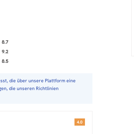
8.7
9.2
8.5
st, die über unsere Plattform eine
en, die unseren Richtlinien
4.0