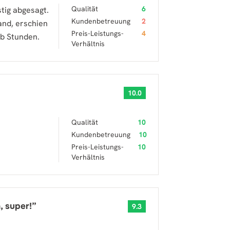
Qualität
6
tig abgesagt.
Kundenbetreuung
2
and, erschien
Preis-Leistungs-
4
lb Stunden.
Verhältnis
10.0
Qualität
10
Kundenbetreuung
10
Preis-Leistungs-
10
Verhältnis
, super!
”
9.3