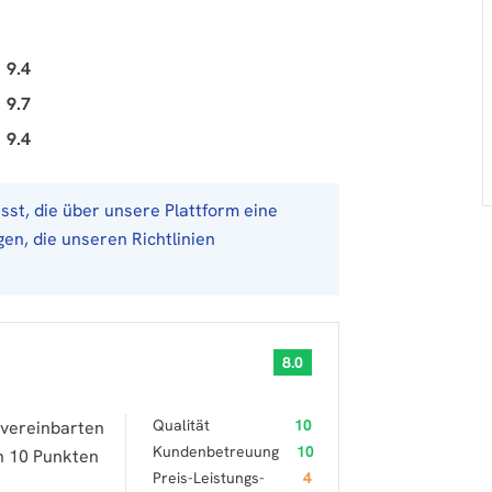
9.4
9.7
9.4
st, die über unsere Plattform eine
en, die unseren Richtlinien
8.0
Qualität
10
 vereinbarten
Kundenbetreuung
10
n 10 Punkten
Preis-Leistungs-
4