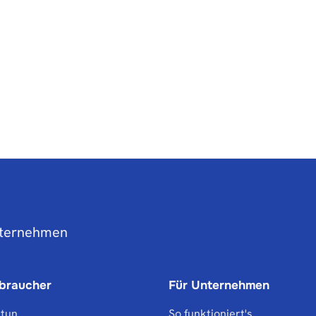
nternehmen
rbraucher
Für Unternehmen
 tun
So funktioniert's