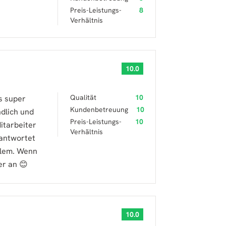
Preis-Leistungs-
8
Verhältnis
10.0
Qualität
10
s super
Kundenbetreuung
10
dlich und
Preis-Leistungs-
10
itarbeiter
Verhältnis
eantwortet
blem. Wenn
er an 😊
10.0