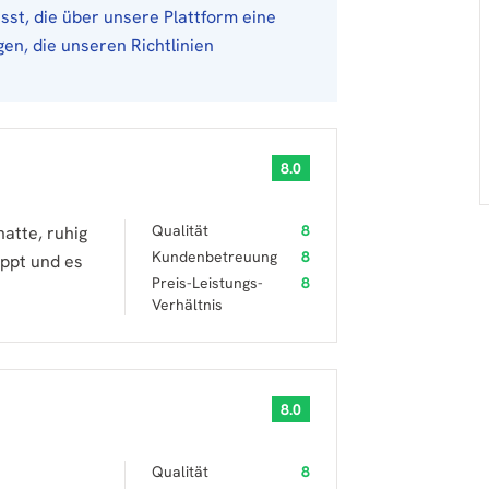
st, die über unsere Plattform eine
en, die unseren Richtlinien
8.0
Qualität
8
atte, ruhig
Kundenbetreuung
8
appt und es
Preis-Leistungs-
8
Verhältnis
8.0
Qualität
8