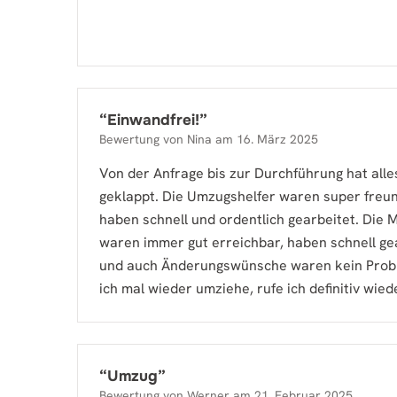
“
Einwandfrei!
”
Bewertung von
Nina
am
16. März 2025
Von der Anfrage bis zur Durchführung hat alle
geklappt. Die Umzugshelfer waren super freun
haben schnell und ordentlich gearbeitet. Die M
waren immer gut erreichbar, haben schnell g
und auch Änderungswünsche waren kein Pro
ich mal wieder umziehe, rufe ich definitiv wied
“
Umzug
”
Bewertung von
Werner
am
21. Februar 2025