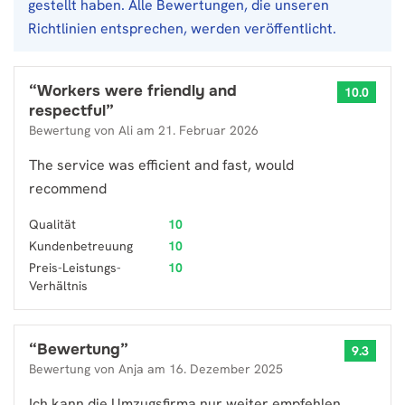
gestellt haben. Alle Bewertungen, die unseren
Richtlinien entsprechen, werden veröffentlicht.
“
Workers were friendly and
10.0
respectful
”
Bewertung von
Ali
am
21. Februar 2026
The service was efficient and fast, would
recommend
Qualität
10
Kundenbetreuung
10
Preis-Leistungs-
10
Verhältnis
“
Bewertung
”
9.3
Bewertung von
Anja
am
16. Dezember 2025
Ich kann die Umzugsfirma nur weiter empfehlen,